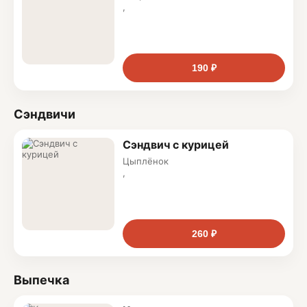
,
молоко и нежная молочная пенка
190 ₽
Сэндвичи
Сэндвич с курицей
Цыплёнок
,
салат
,
соус айоли
260 ₽
Выпечка