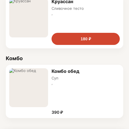
Круассан
Сливочное тесто
,
миндальный крем
180 ₽
Комбо
Комбо обед
Суп
,
салат и напиток
390 ₽