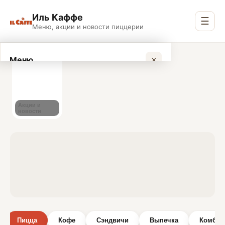
Иль Каффе
☰
Меню, акции и новости пиццерии
Меню и заказы в одном 
Меню
✕
Актуальное меню и онлайн-заказы с быстрой достав
Sign in
Акции и
новости
Пицца
Кофе
Сэндвичи
Выпечка
Комбо