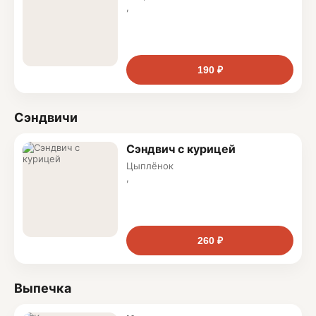
,
молоко и нежная молочная пенка
190 ₽
Сэндвичи
Сэндвич с курицей
Цыплёнок
,
салат
,
соус айоли
260 ₽
Выпечка