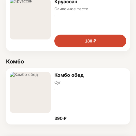
Круассан
Сливочное тесто
,
миндальный крем
180 ₽
Комбо
Комбо обед
Суп
,
салат и напиток
390 ₽