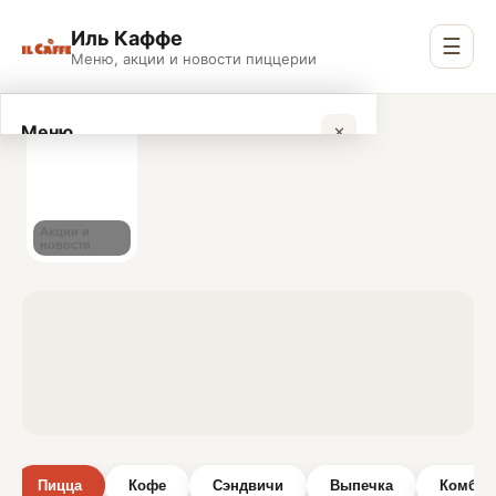
Иль Каффе
☰
Меню, акции и новости пиццерии
Меню и заказы в одном 
Меню
✕
Актуальное меню и онлайн-заказы с быстрой достав
Sign in
Акции и
новости
Пицца
Кофе
Сэндвичи
Выпечка
Комбо